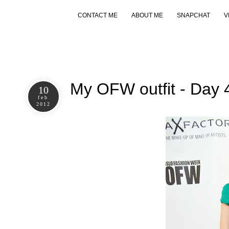
CONTACT ME
ABOUT ME
SNAPCHAT
V
My OFW outfit - Day 
10
feb
2012