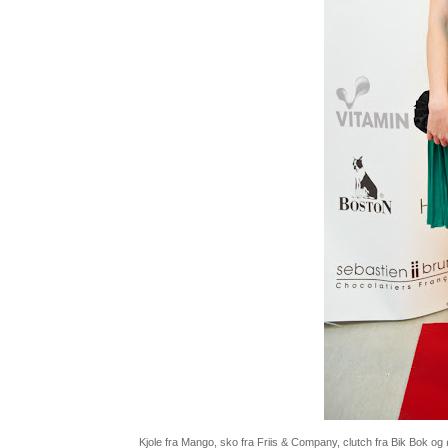
Kjole fra Mango, sko fra Friis & Company, clutch fra Bik Bok og