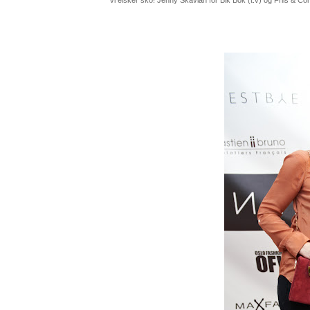
Vi elsker sko! Jenny Skavlan for Bik Bok (t.v) og Friis & Co