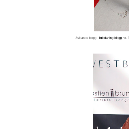
Svitlanas blogg:
littledarling.blogg.no
.