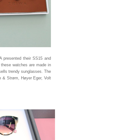
WA presented their SS15 and
d these watches are made in
sells trendy sunglasses. The
 & Strøm, Høyer Eger, Volt