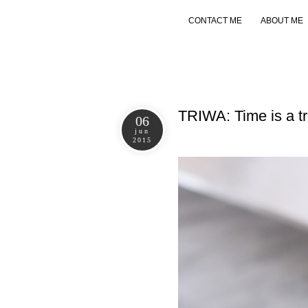
CONTACT ME
ABOUT ME
TRIWA: Time is a t
06
jun
2015