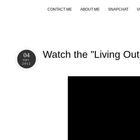
CONTACT ME
ABOUT ME
SNAPCHAT
V
Watch the "Living Out
04
apr
2012