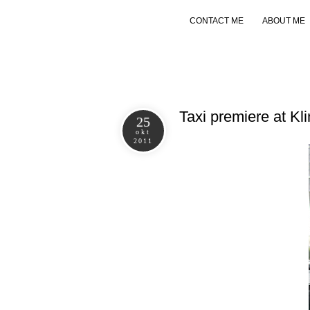
CONTACT ME
ABOUT ME
Taxi premiere at Kl
25
okt
2011