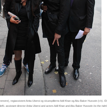
 venstre), regiassistent Anita Uberoi og skuespillerne Adil Khan og Abu Baker Hussein (t.h). /D
 left), assistant director Anita Uberoi and actors Adil Khan and Abu Baker Hussein (to the right)