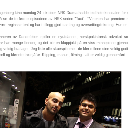
ingenberg kino mandag 24. oktober. NRK Drama hadde leid hele kinosalen for 
få se de to første episodene av NRK-serien "Taxi". TV-serien har premiere 
rt regiassistent og har i tillegg gjort casting og oversetting/teksting! Hun er 
neren av Dansefeber, spiller en nyutdannet, norskpakistansk advokat so
 har han mange fiender, og det blir en klappjakt på en viss minnepinne gje
eldig bra laget. Jeg likte alle skuespillerne - de kler rollene sine veldig god
ell og klønete taxisjåfør. Klipping, manus, filming - alt er veldig gjennomført.