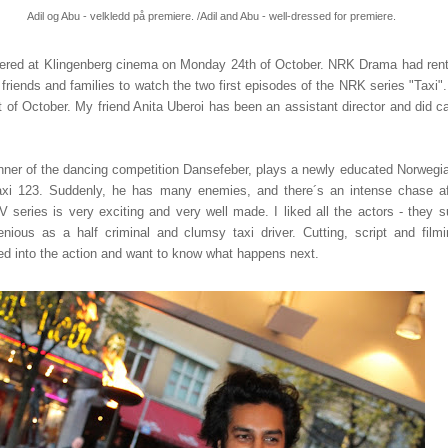
Adil og Abu - velkledd på premiere. /Adil and Abu - well-dressed for premiere.
ered at Klingenberg cinema on Monday 24th of October. NRK Drama had rented
 friends and families to watch the two first episodes of the NRK series "Taxi".
t of October. My friend Anita Uberoi has been an assistant director and did ca
nner of the dancing competition Dansefeber, plays a newly educated Norwegia
axi 123. Suddenly, he has many enemies, and there´s an intense chase af
 series is very exciting and very well made. I liked all the actors - they sui
nious as a half criminal and clumsy taxi driver. Cutting, script and filmi
ed into the action and want to know what happens next.