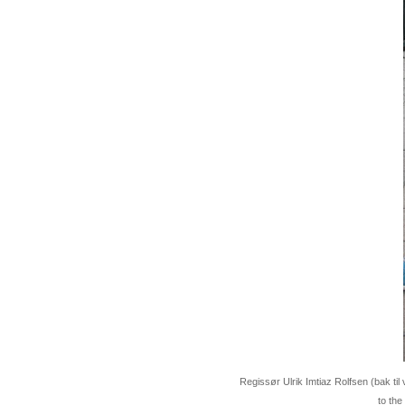
Regissør Ulrik Imtiaz Rolfsen (bak til
to the