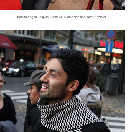
Komiker og skuespiller Zahid Ali. /Comedian and actor Zahid Ali.