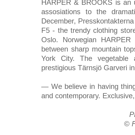
HARPER & BROOKS is an urb
assosiations to the drama
December, Presskontakterna 
F5 - the trendy clothing sto
Oslo. Norwegian HARPER &
between sharp mountain tops
York City. The vegetable 
prestigious Tärnsjö Garveri 
— We believe in having thin
and contemporary. Exclusive, y
P
©
F