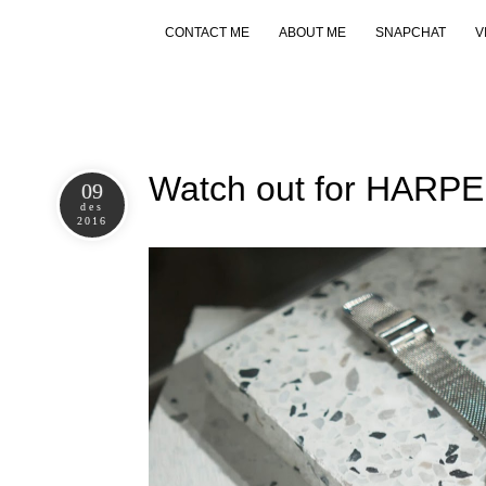
CONTACT ME
ABOUT ME
SNAPCHAT
V
Watch out for HARP
09
des
2016