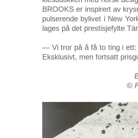
BROOKS er inspirert av krysn
pulserende bylivet i New Yor
lages på det prestisjefylte Tä
—
Vi tror på å få to ting i e
Eksklusivt, men fortsatt prisg
B
©
F