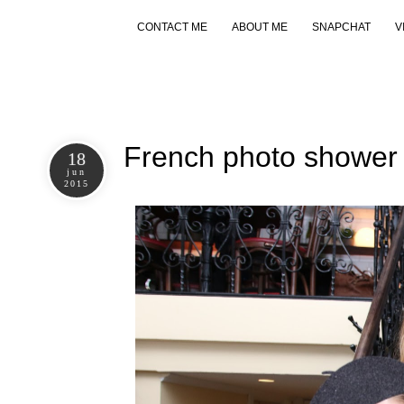
CONTACT ME
ABOUT ME
SNAPCHAT
V
French photo shower
18
jun
2015