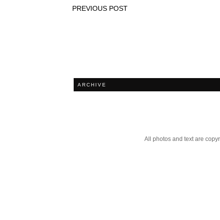
PREVIOUS POST
ARCHIVE
All photos and text are cop