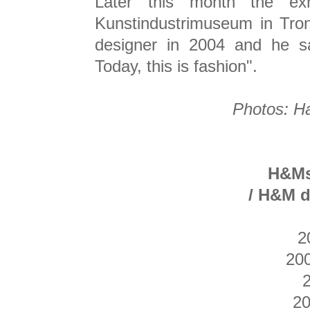
Later this month the ex
Kunstindustrimuseum in Tron
designer in 2004 and he s
Today, this is fashion".
Photos: Ha
H&Ms
/ H&M d
2
200
2
20