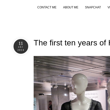
CONTACT ME
ABOUT ME
SNAPCHAT
V
The first ten years o
11
okt
2014