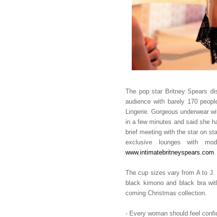
The pop star Britney Spears di
audience with barely 170 peopl
Lingerie. Gorgeous underwear wi
in a few minutes and said she ha
brief meeting with the star on st
exclusive lounges with m
www.intimatebritneyspears.com
.
The cup sizes vary from A to J. 
black kimono and black bra with
coming Christmas collection.
- Every woman should feel confid