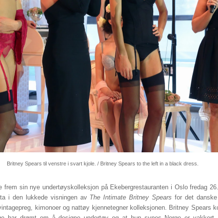
Britney Spears til venstre i svart kjole. / Britney Spears to the left in a black dress.
e frem sin nye undertøyskolleksjon på Ekebergrestauranten i Oslo fredag 26
ta i den lukkede visningen av
The Intimate Britney Spears
for det dansk
vintagepreg, kimonoer og nattøy kjennetegner kolleksjonen. Britney Spears 
enge har drømt om å designe undertøy og at hun synes Norge er vakkert