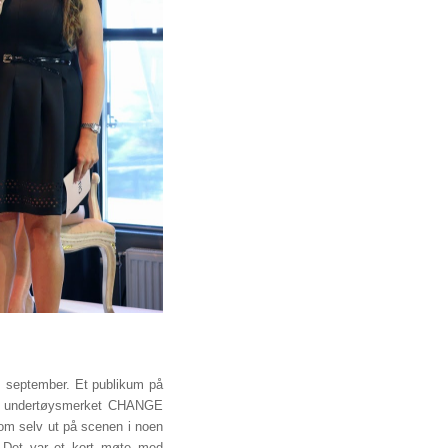
. september. Et publikum på
e undertøysmerket CHANGE
kom selv ut på scenen i noen
. Det var et kort møte med