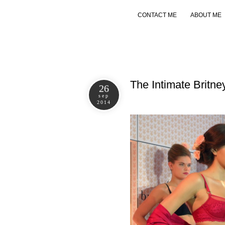
CONTACT ME
ABOUT ME
The Intimate Britn
26
sep
2014