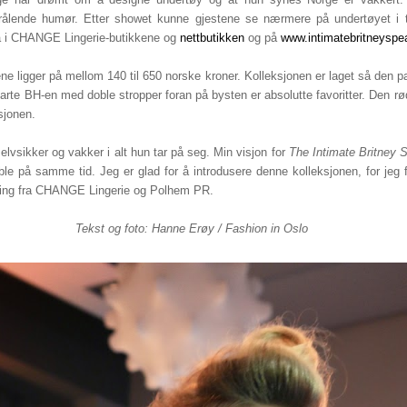
trålende humør. Etter showet kunne gjestene se nærmere på undertøyet i 
nå i CHANGE Lingerie-butikkene og
nettbutikken
og på
www.intimatebritneyspe
ene ligger på mellom 140 til 650 norske kroner. Kolleksjonen er laget så den p
arte BH-en med doble stropper foran på bysten er absolutte favoritter. Den 
sjonen.
elvsikker og vakker i alt hun tar på seg. Min visjon for
The Intimate Britney 
ble på samme tid. Jeg er glad for å introdusere denne kolleksjonen, for jeg 
lding fra CHANGE Lingerie og Polhem PR.
Tekst og foto: Hanne Erøy / Fashion in Oslo