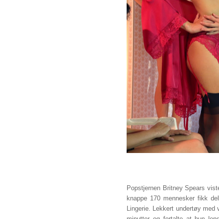
Popstjernen Britney Spears vist
knappe 170 mennesker fikk del
Lingerie. Lekkert undertøy med 
minutter og fortalte at hun l