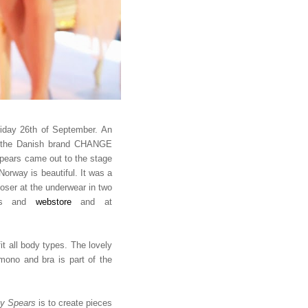
riday 26th of September. An
 the Danish brand CHANGE
Spears came out to the stage
orway is beautiful. It was a
loser at the underwear in two
res and
webstore
and at
it all body types. The lovely
imono and bra is part of the
ey Spears
is to create pieces