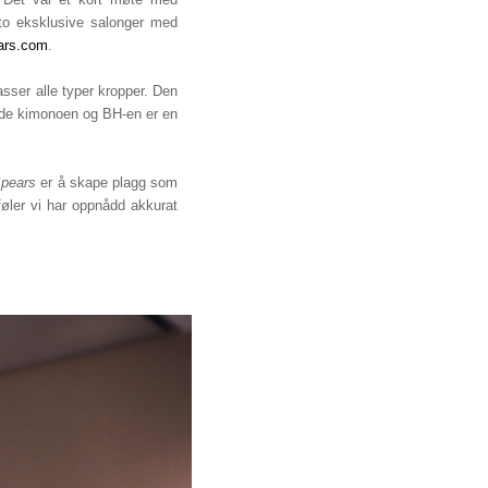
to eksklusive salonger med
ars.com
.
asser alle typer kropper. Den
røde kimonoen og BH-en er en
Spears
er å skape plagg som
føler vi har oppnådd akkurat