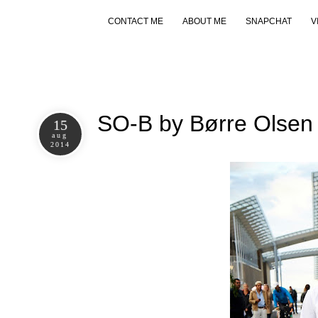
CONTACT ME
ABOUT ME
SNAPCHAT
V
SO-B by Børre Olsen 
15
aug
2014