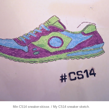
Min CS14 sneaker-skisse. / My CS14 sneaker sketch.