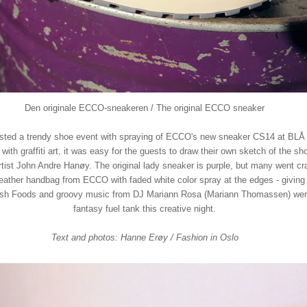
Den originale ECCO-sneakeren / The original ECCO sneaker
ted a trendy shoe event with spraying of ECCO's new sneaker CS14 at BLÅ 
ith graffiti art, it was easy for the guests to draw their own sketch of the sh
rtist John Andre Hanøy. The original lady sneaker is purple, but many went cr
leather handbag from ECCO with faded white color spray at the edges - giving 
sh Foods and groovy music from DJ Mariann Rosa (Mariann Thomassen) were 
fantasy fuel tank this creative night.
Text and photos: Hanne Erøy / Fashion in Oslo