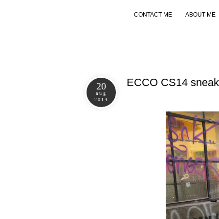
CONTACT ME
ABOUT ME
ECCO CS14 sneake
20
aug
2014