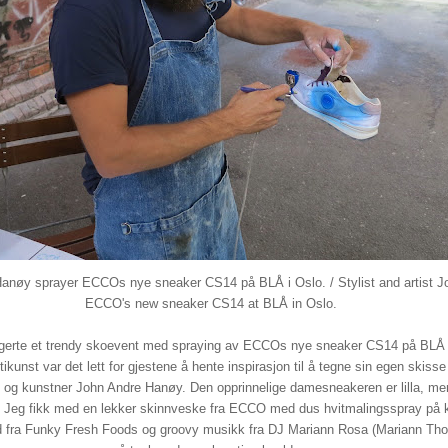
Hanøy sprayer ECCOs nye sneaker CS14 på BLÅ i Oslo. / Stylist and artist J
ECCO's new sneaker CS14 at BLÅ in Oslo.
erte et trendy skoevent med spraying av ECCOs nye sneaker CS14 på BLÅ i 
ikunst var det lett for gjestene å hente inspirasjon til å tegne sin egen skiss
st og kunstner John Andre Hanøy. Den opprinnelige damesneakeren er lilla, m
t. Jeg fikk med en lekker skinnveske fra ECCO med dus hvitmalingsspray på 
d fra Funky Fresh Foods og groovy musikk fra DJ Mariann Rosa (Mariann Tho