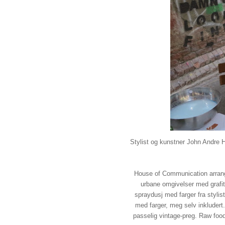
Stylist og kunstner John Andre 
House of Communication arrang
urbane omgivelser med grafitt
spraydusj med farger fra styli
med farger, meg selv inkluder
passelig vintage-preg. Raw foo