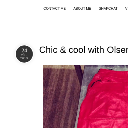
CONTACT ME
ABOUT ME
SNAPCHAT
V
Chic & cool with Olse
24
okt
2013