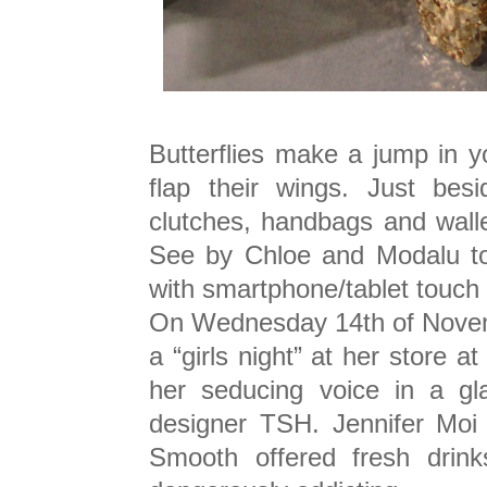
Butterflies make a jump in y
flap their wings. Just bes
clutches, handbags and wall
See by Chloe and Modalu to
with smartphone/tablet touc
On Wednesday 14th of Novemb
a “girls night” at her store 
her seducing voice in a g
designer TSH. Jennifer Moi 
Smooth offered fresh drin