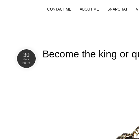
CONTACT ME
ABOUT ME
SNAPCHAT
V
Become the king or q
30
des
2012