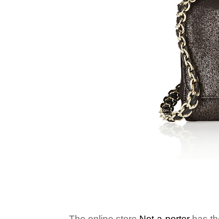
The online store
Net-a-porter
has the