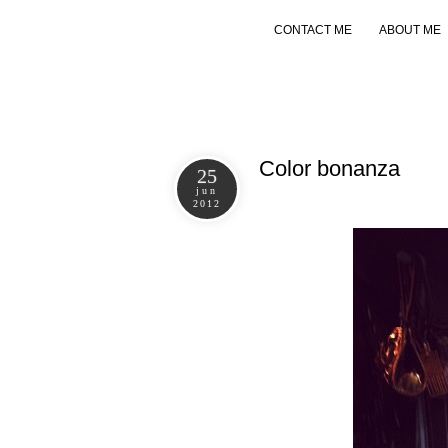
CONTACT ME
ABOUT ME
Color bonanza
25
jun
2012