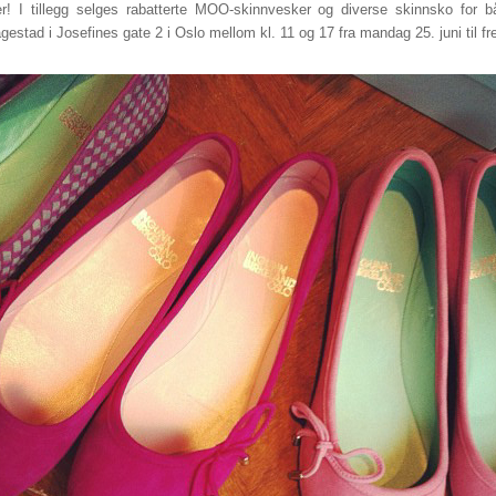
iser! I tillegg selges rabatterte MOO-skinnvesker og diverse skinnsko fo
stad i Josefines gate 2 i Oslo mellom kl. 11 og 17 fra mandag 25. juni til fre