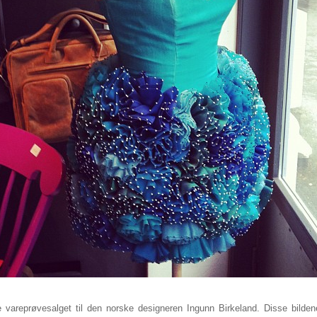
e vareprøvesalget til den norske designeren Ingunn Birkeland. Disse bild