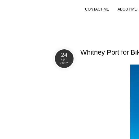
CONTACT ME
ABOUT ME
Whitney Port for Bi
24
apr
2012