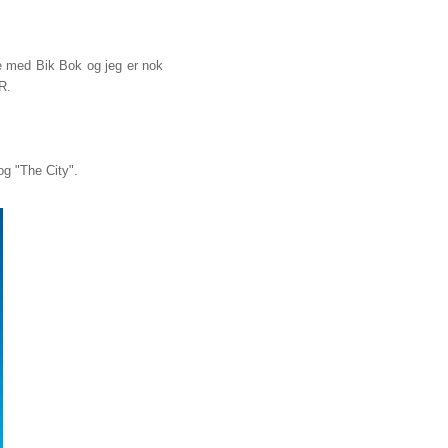
bbe med Bik Bok og jeg er nok
R.
og "The City".