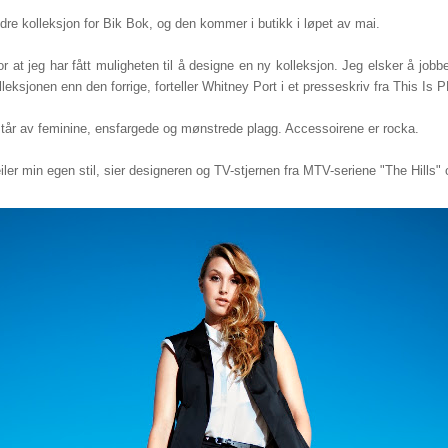
dre kolleksjon for Bik Bok, og den kommer i butikk i løpet av mai.
or at jeg har fått muligheten til å designe en ny kolleksjon. Jeg elsker å jo
ksjonen enn den forrige, forteller Whitney Port i et presseskriv fra This Is P
år av feminine, ensfargede og mønstrede plagg. Accessoirene er rocka.
ler min egen stil, sier designeren og TV-stjernen fra MTV-seriene "The Hills" 