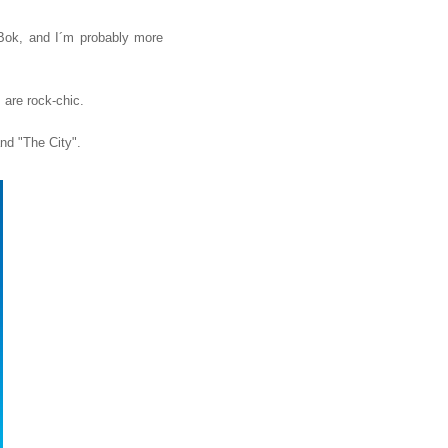
k Bok, and I´m probably more
 are rock-chic.
nd "The City".