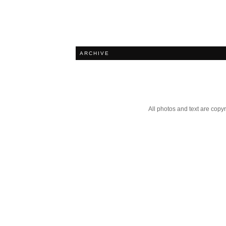
ARCHIVE
All photos and text are cop