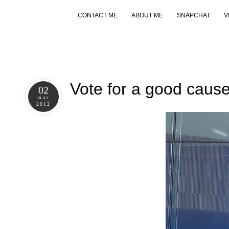
CONTACT ME
ABOUT ME
SNAPCHAT
V
Vote for a good caus
02
mar
2012