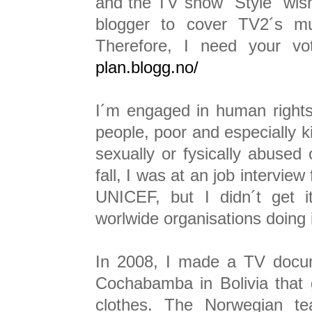
and the TV show "Style" wis
blogger to cover TV2´s mu
Therefore, I need your v
plan.blogg.no/
I´m engaged in human rights
people, poor and especially k
sexually or fysically abused
fall, I was at an job intervi
UNICEF, but I didn´t get i
worlwide organisations doing i
In 2008, I made a TV docum
Cochabamba in Bolivia that 
clothes. The Norwegian t