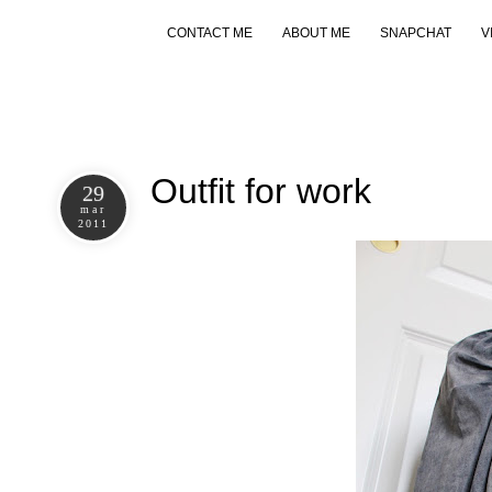
CONTACT ME
ABOUT ME
SNAPCHAT
V
Outfit for work
29
mar
2011