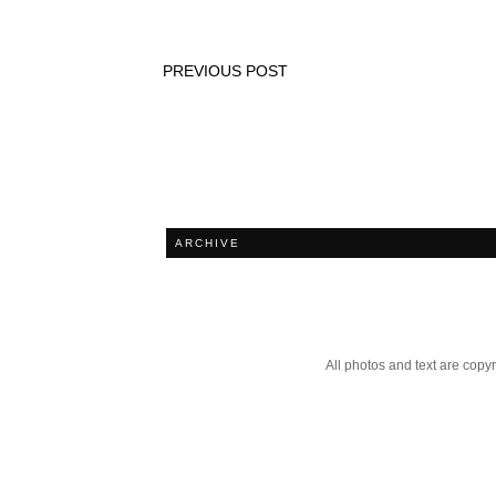
PREVIOUS POST
ARCHIVE
All photos and text are cop