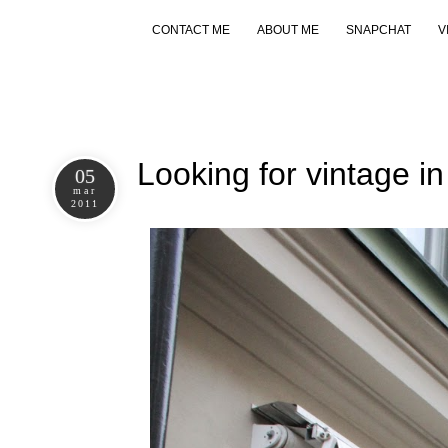
CONTACT ME
ABOUT ME
SNAPCHAT
V
Looking for vintage i
05
mar
2011